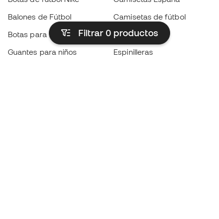
Balones de Fútbol
Camisetas de fútbol
Filtrar 0
productos
Botas para niños
Chubasqueros
Guantes para niños
Espinilleras
Zapatillas para niños
Ropa de portero
Ropa para niños
Black Friday
Guantes de portero
Conviértete en
Member
ahora
Acumula puntos y ahorra en tus compras
Acceso prioritario a productos exclusivos