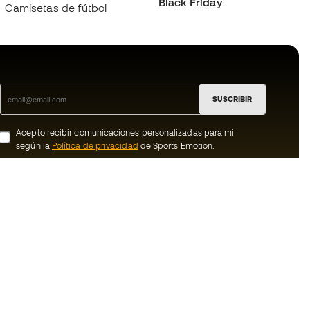
Black Friday
Camisetas de fútbol
SUSCRIBIR
Acepto recibir comunicaciones personalizadas para mi
según la
Política de privacidad
de Sports Emotion.
ion
#BeTheBest
member
En Sports Emotion fomentamos una cultura
de vida deportiva orientada a lograr la
nosotros
felicidad completa del deportista, gracias
al ecosistema creado por la
generales de