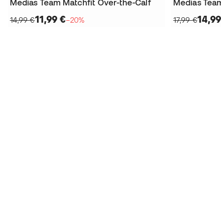
Medias Team Matchfit Over-the-Calf
Medias Team
11,99 €
14,99
14,99 €
−20%
17,99 €