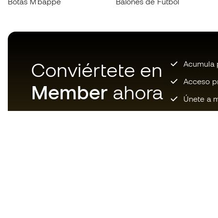
Botas Mbappé
Balones de Fútbol
Conviértete en
Acumula p
Acceso pri
Member
ahora
Únete a m
Descarga ahora la app de los
locos por el material de fútbol y
disfruta de compras más
rápidas y cómodas.