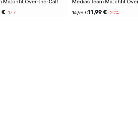
 Matchfit Over-the-Calf
Medias Team Matchfit Over
 €
11,99 €
−17%
14,99 €
−20%