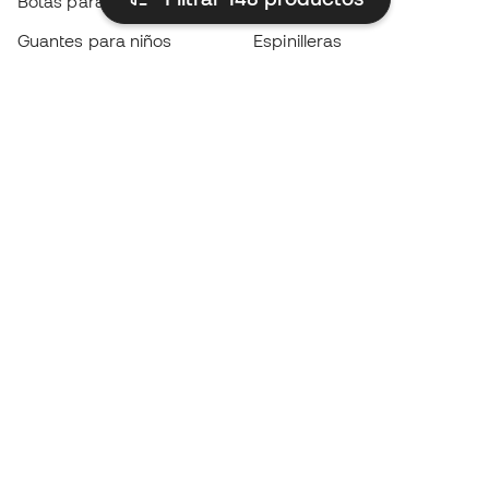
Botas para niños
Chubasqueros
Guantes para niños
Espinilleras
Zapatillas para niños
Ropa de portero
Ropa para niños
Black Friday
Guantes de portero
Conviértete en
Member
ahora
Acumula puntos y ahorra en tus compras
Acceso prioritario a productos exclusivos
Únete a más de medio millón de miembros