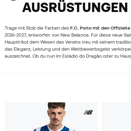
AUSRÜSTUNGEN
Trage mit Stolz die Farben des
F.C. Porto mit den Offiziell
2026-2027, entworfen von New Balance. Für diese neue Sais
Haupttrikot dem Wesen des Vereins treu mit seinem traditio
das Eleganz, Leistung und den Wettbewerbsgeist verkörper
auszeichnet. Ob du nun im Estádio do Dragão oder zu Haus
portistische Leidenschaft mit diesem Trikot des F.C. Porto. K
echter Fan und bringe deinen blau-weißen Stolz auf das nä