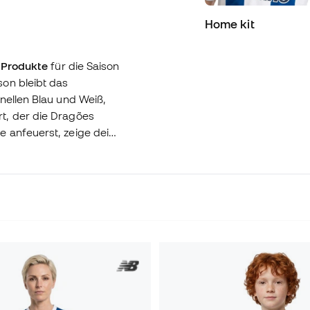
Home kit
e Produkte
für die Saison
on bleibt das
nellen Blau und Weiß,
t, der die Dragões
e anfeuerst, zeige deine
leide dich wie ein
chste Level!