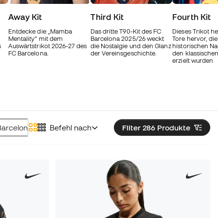
Away Kit
Third Kit
Fourth Kit
Entdecke die „Mamba
Das dritte T90-Kit des FC
Dieses Trikot he
Mentality“ mit dem
Barcelona 2025/26 weckt
Tore hervor, die
s
Auswärtstrikot 2026-27 des
die Nostalgie und den Glanz
historischen N
FC Barcelona.
der Vereinsgeschichte.
den klassischen
erzielt wurden
arcelona Sweatshirts
Befehl nach
Set FC Barcelona
Filter 286
Produkte
FC Barcelona