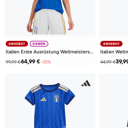
ANGEBOT
DAMEN
ANGEBOT
Italien Erste Ausrüstung Weltmeisterschaft 2026 Frauen Trikot
64,99 €
39,9
99,99 €
−35%
44,99 €