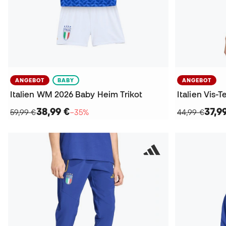
ANGEBOT
BABY
ANGEBOT
Italien WM 2026 Baby Heim Trikot
38,99 €
37,9
59,99 €
−35%
44,99 €