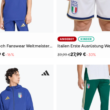
ANGEBOT
KINDER
Italien Vis-Tech Fanswear Weltmeisterschaft 2026 T-Shirt
9 €
27,99 €
−16%
39,99 €
−30%