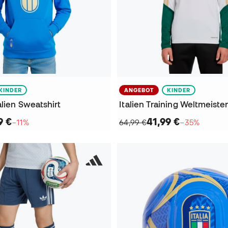
KINDER
ANGEBOT
KINDER
lien Sweatshirt
9 €
41,99 €
−11%
64,99 €
−35%