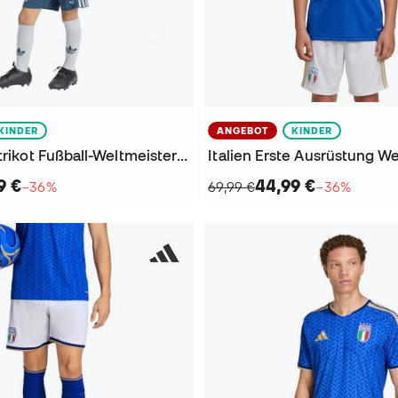
KINDER
ANGEBOT
KINDER
Italien Heimtrikot Fußball-Weltmeisterschaft 2026 Kinder Trikot
9 €
44,99 €
−36%
69,99 €
−36%