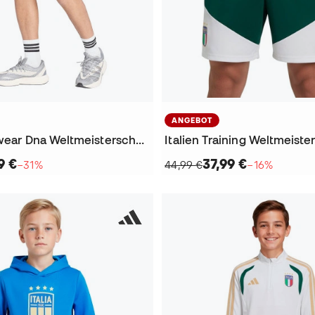
ANGEBOT
Italien Fanswear Dna Weltmeisterschaft 2026 Shorts
9 €
37,99 €
−31%
44,99 €
−16%