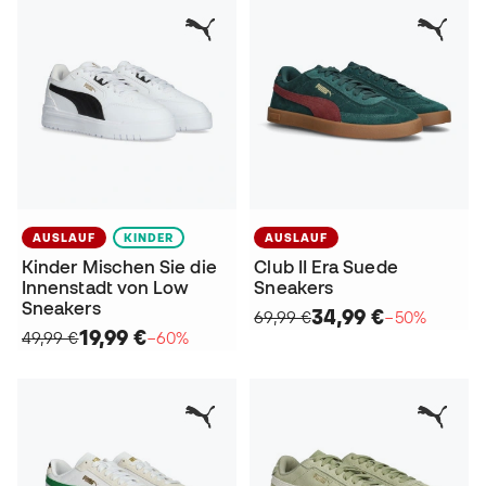
AUSLAUF
KINDER
AUSLAUF
Kinder Mischen Sie die
Club II Era Suede
Innenstadt von Low
Sneakers
Sneakers
34,99 €
69,99 €
−50%
19,99 €
49,99 €
−60%