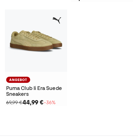
ANGEBOT
Puma Club Ii Era Suede
Sneakers
44,99 €
69,99 €
−36%