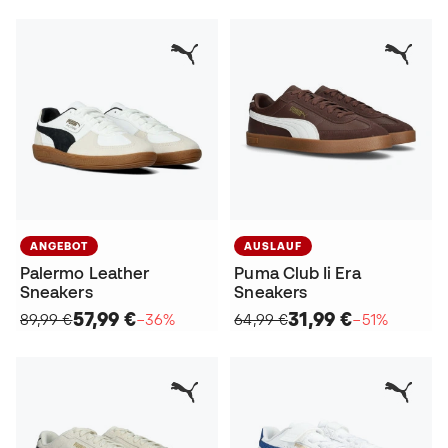
ANGEBOT
AUSLAUF
Palermo Leather
Puma Club Ii Era
Sneakers
Sneakers
57,99 €
31,99 €
89,99 €
−36%
64,99 €
−51%