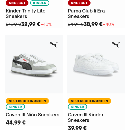
ANGEBOT
KINDER
ANGEBOT
Kinder Trinity Lite
Puma Club Ii Era
Sneakers
Sneakers
32,99 €
38,99 €
54,99 €
−40%
64,99 €
−40%
NEUERSCHEINUNGEN
NEUERSCHEINUNGEN
KINDER
KINDER
Caven III Niño Sneakers
Caven III Kinder
Sneakers
44,99 €
39,99 €