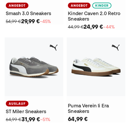
ANGEBOT
ANGEBOT
KINDER
Smash 3.0 Sneakers
Kinder Caven 2.0 Retro
Sneakers
29,99 €
54,99 €
−45%
24,99 €
44,99 €
−44%
AUSLAUF
Puma Verein Ii Era
Sneakers
ST Miler Sneakers
64,99 €
31,99 €
64,99 €
−51%