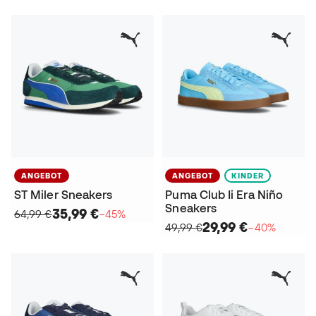
ANGEBOT
ANGEBOT
KINDER
ST Miler Sneakers
Puma Club Ii Era Niño
Sneakers
35,99 €
64,99 €
−45%
29,99 €
49,99 €
−40%