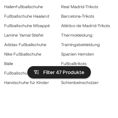
Hallenfußballschuhe
Real Madrid-Trikots
Fußballschuhe Haaland
Barcelona-Trikots
Fußballschuhe Mbappé
Atlético de Madrid-Trikots
Lamine Yamal Stiefel
Thermokleidung
Adidas Fußballschuhe
Trainingsbekleidung
Nike Fußballschuhe
Spanien Hemden
Bälle
Fußballtrikots
Filter 47
Produkte
Fußballschuhe für Kinder
Regenmäntel
Handschuhe für Kinder
Schienbeinschützer
Fußballschuhe für Kinder
Torwartkleidung
Kleidung für Kinder
Black Friday