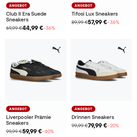
ANGEBOT
ANGEBOT
Club II Era Suede
Tifosi Lux Sneakers
Sneakers
57,99 €
89,99 €
−36%
44,99 €
69,99 €
−36%
ANGEBOT
ANGEBOT
Liverpooler Prämie
Drinnen Sneakers
Sneakers
79,99 €
99,99 €
−20%
59,99 €
99,99 €
−40%