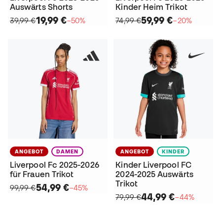
Auswärts Shorts
Kinder Heim Trikot
19,99 €
59,99 €
39,99 €
−50%
74,99 €
−20%
ANGEBOT
DAMEN
ANGEBOT
KINDER
Liverpool Fc 2025-2026
Kinder Liverpool FC
für Frauen Trikot
2024-2025 Auswärts
Trikot
54,99 €
99,99 €
−45%
44,99 €
79,99 €
−44%