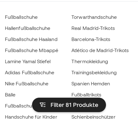
Fußballschuhe
Torwarthandschuhe
Hallenfußballschuhe
Real Madrid-Trikots
Fußballschuhe Haaland
Barcelona-Trikots
Fußballschuhe Mbappé
Atlético de Madrid-Trikots
Lamine Yamal Stiefel
Thermokleidung
Adidas Fußballschuhe
Trainingsbekleidung
Nike Fußballschuhe
Spanien Hemden
Bälle
Fußballtrikots
Filter 81
Produkte
Fußballschuhe für Kinder
Regenmäntel
Handschuhe für Kinder
Schienbeinschützer
Fußballschuhe für Kinder
Torwartkleidung