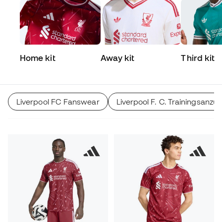
Home kit
Away kit
Third kit
Liverpool FC Fanswear
Liverpool F. C. Trainingsanzu