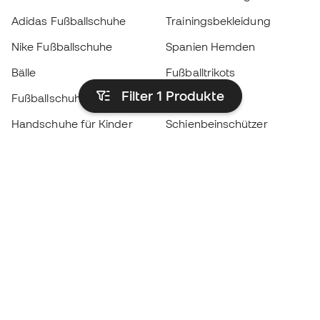
Adidas Fußballschuhe
Trainingsbekleidung
Nike Fußballschuhe
Spanien Hemden
Bälle
Fußballtrikots
Filter 1
Produkte
Fußballschuhe für Kinder
Regenmäntel
Handschuhe für Kinder
Schienbeinschützer
Fußballschuhe für Kinder
Torwartkleidung
Kleidung für Kinder
Black Friday
Werde ein
Jetzt
Member
Sammeln Sie Punkte und sparen Sie bei Ihren
Einkäufe