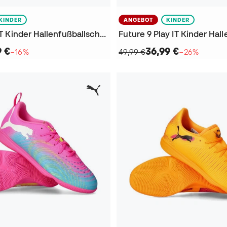
KINDER
ANGEBOT
KINDER
Ultra 6 Play IT Kinder Hallenfußballschuhe
9 €
36,99 €
−16%
49,99 €
−26%