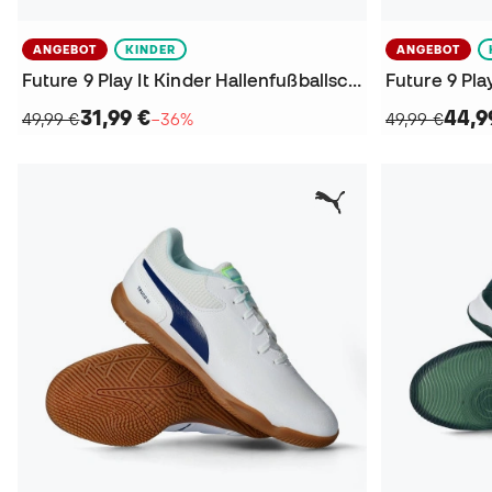
ANGEBOT
KINDER
ANGEBOT
Future 9 Play It Kinder Hallenfußballschuhe
31,99 €
44,9
49,99 €
−36%
49,99 €