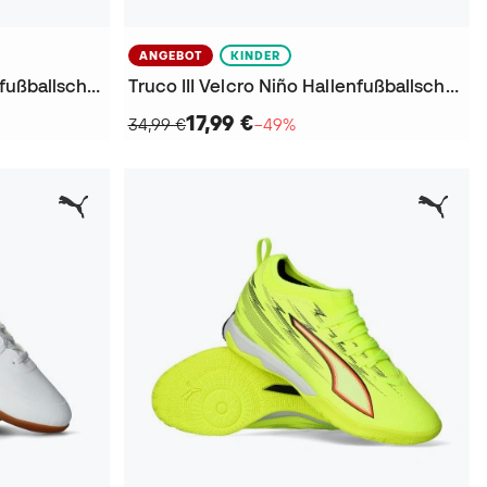
ANGEBOT
KINDER
Ultra 6 Play IT Kinder Hallenfußballschuhe
Truco III Velcro Niño Hallenfußballschuhe
17,99 €
34,99 €
−49%