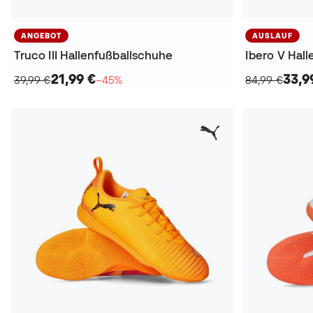
ANGEBOT
AUSLAUF
Truco III Hallenfußballschuhe
Ibero V Hal
21,99 €
33,9
39,99 €
−45%
84,99 €