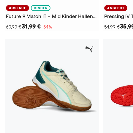
AUSLAUF
KINDER
ANGEBOT
Future 9 Match IT + Mid Kinder Hallenfußballschuhe
Pressing IV 
31,99 €
35,9
69,99 €
−54%
54,99 €