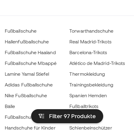
Fußballschuhe
Torwarthandschuhe
Hallenfußballschuhe
Real Madrid-Trikots
Fußballschuhe Haaland
Barcelona-Trikots
Fußballschuhe Mbappé
Atlético de Madrid-Trikots
Lamine Yamal Stiefel
Thermokleidung
Adidas Fußballschuhe
Trainingsbekleidung
Nike Fußballschuhe
Spanien Hemden
Bälle
Fußballtrikots
Filter 97
Produkte
Fußballschuhe für Kinder
Regenmäntel
Handschuhe für Kinder
Schienbeinschützer