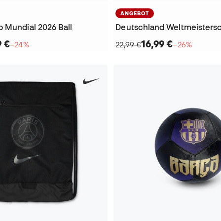
ANGEBOT
 Mundial 2026 Ball
9 €
16,99 €
−24%
22,99 €
−26%