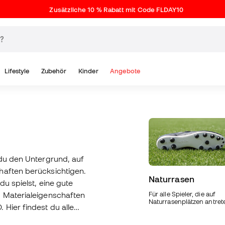
Zusätzliche 10 % Rabatt mit Code FLDAY10
Lifestyle
Zubehör
Kinder
Angebote
 du den Untergrund, auf
haften berücksichtigen.
Naturrasen
du spielst, eine gute
d Materialeigenschaften
Für alle Spieler, die auf
Naturrasenplätzen antret
 Hier findest du alle
n neuen ultraleichten