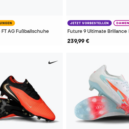
NUNGEN
JETZT VORBESTELLEN
DAME
o FT AG Fußballschuhe
239,99 €