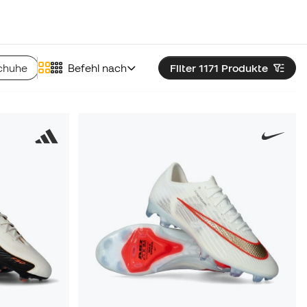
chuhe
Munich Fußballschuhe
Befehl nach
Filter 1171
Skechers Fußballschuh
Produkte