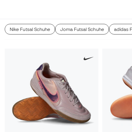
deinem Spielstil passt (niedriges Profil, mit Verstärkungen,
flexibel...). Futsalschuhe für Kinder, Damen und Herren.
Nike Futsal Schuhe
Joma Futsal Schuhe
adidas 