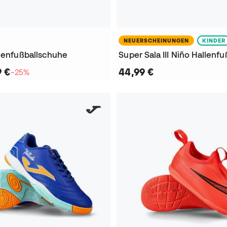
NEUERSCHEINUNGEN
KINDER
llenfußballschuhe
Super Sala III Niño Hallenf
9 €
44,99 €
−25%