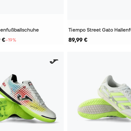
llenfußballschuhe
9 €
89,99 €
−19%