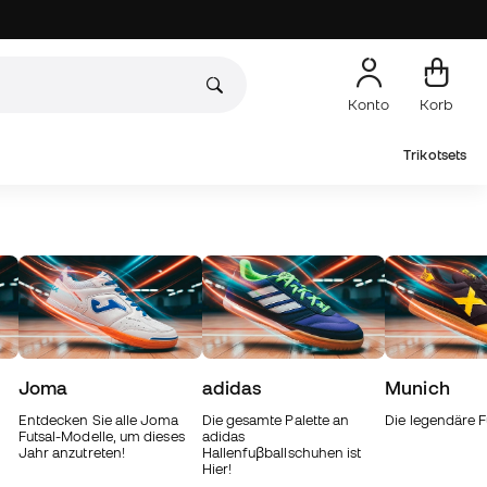
Konto
Korb
Trikotsets
Joma
adidas
Munich
Entdecken Sie alle Joma
Die gesamte Palette an
Die legendäre 
Futsal-Modelle, um dieses
adidas
Jahr anzutreten!
Hallenfuβballschuhen ist
Hier!