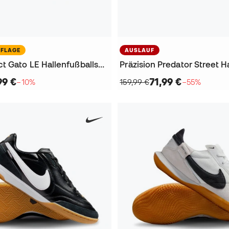
UFLAGE
AUSLAUF
Tiempo React Gato LE Hallenfußballschuhe
99 €
71,99 €
−10%
159,99 €
−55%