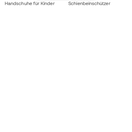
Handschuhe für Kinder
Schienbeinschützer
Fußballschuhe für Kinder
Torwartkleidung
Kleidung für Kinder
Black Friday
Werde ein
Jetzt
Member
Sammeln Sie Punkte und sparen Sie bei Ihren
Einkäufe
Vorrangiger Zugang zu exklusiven Produkten
Treten Sie über einer halben Million Mitglieder
bei