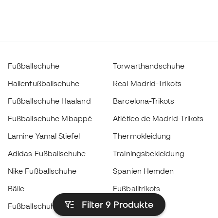
Fußballschuhe
Torwarthandschuhe
Hallenfußballschuhe
Real Madrid-Trikots
Fußballschuhe Haaland
Barcelona-Trikots
Fußballschuhe Mbappé
Atlético de Madrid-Trikots
Lamine Yamal Stiefel
Thermokleidung
Adidas Fußballschuhe
Trainingsbekleidung
Nike Fußballschuhe
Spanien Hemden
Bälle
Fußballtrikots
Filter 9
Produkte
Fußballschuhe für Kinder
Regenmäntel