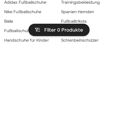
Adidas Fußballschuhe
Trainingsbekleidung
Nike Fußballschuhe
Spanien Hemden
Bälle
Fußballtrikots
Filter 0
Produkte
Fußballschuhe für Kinder
Regenmäntel
Handschuhe für Kinder
Schienbeinschützer
Fußballschuhe für Kinder
Torwartkleidung
Kleidung für Kinder
Black Friday
Werde ein
Jetzt
Member
Sammeln Sie Punkte und sparen Sie bei Ihren
Einkäufe