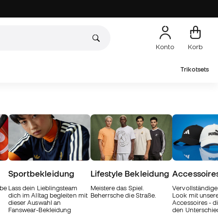
Konto
Korb
Trikotsets
Sportbekleidung
Lifestyle Bekleidung
Accessoire
ebe
Lass dein Lieblingsteam
Meistere das Spiel.
Vervollständige
dich im Alltag begleiten mit
Beherrsche die Straße.
Look mit unser
dieser Auswahl an
Accessoires - di
Fanswear-Bekleidung
den Unterschi