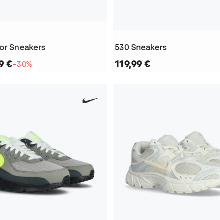
oor Sneakers
530 Sneakers
9 €
119,99 €
−30%