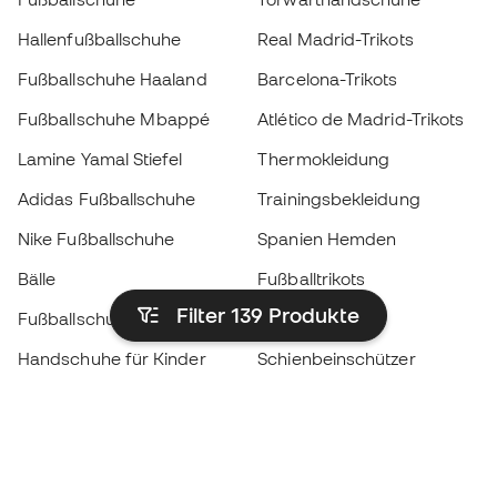
Hallenfußballschuhe
Real Madrid-Trikots
Fußballschuhe Haaland
Barcelona-Trikots
Fußballschuhe Mbappé
Atlético de Madrid-Trikots
Lamine Yamal Stiefel
Thermokleidung
Adidas Fußballschuhe
Trainingsbekleidung
Nike Fußballschuhe
Spanien Hemden
Bälle
Fußballtrikots
Filter 139
Produkte
Fußballschuhe für Kinder
Regenmäntel
Handschuhe für Kinder
Schienbeinschützer
Fußballschuhe für Kinder
Torwartkleidung
Kleidung für Kinder
Black Friday