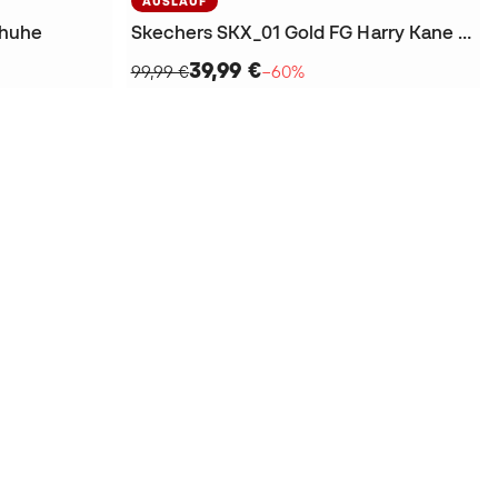
AUSLAUF
chuhe
Skechers SKX_01 Gold FG Harry Kane Fußballschuhe
39,99 €
99,99 €
−60%