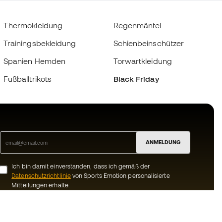
Thermokleidung
Regenmäntel
Trainingsbekleidung
Schienbeinschützer
Spanien Hemden
Torwartkleidung
Fußballtrikots
Black Friday
ANMELDUNG
Ich bin damit einverstanden, dass ich gemäß der
Datenschutzrichtlinie
von Sports Emotion personalisierte
Mitteilungen erhalte.