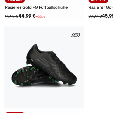
AUSLAUF
AUSLAUF
Rasierer Gold FG Fußballschuhe
Rasierer Go
44,99 €
45,9
99,99 €
−55%
99,99 €