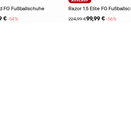
AUSLAUF
ld FG Fußballschuhe
Razor 1.5 Elite FG Fußballs
9 €
99,99 €
−54%
224,99 €
−56%