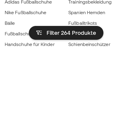
Adidas Fußballschuhe
Trainingsbekleidung
Nike Fußballschuhe
Spanien Hemden
Bälle
Fußballtrikots
Filter 264
Produkte
Fußballschuhe für Kinder
Regenmäntel
Handschuhe für Kinder
Schienbeinschützer
Fußballschuhe für Kinder
Torwartkleidung
Kleidung für Kinder
Black Friday
Werde ein
Jetzt
Member
Sammeln Sie Punkte und sparen Sie bei Ihren
Einkäufe