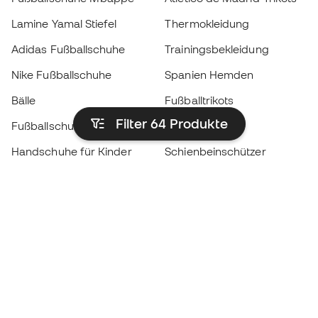
Lamine Yamal Stiefel
Thermokleidung
Adidas Fußballschuhe
Trainingsbekleidung
Nike Fußballschuhe
Spanien Hemden
Bälle
Fußballtrikots
Filter 64
Produkte
Fußballschuhe für Kinder
Regenmäntel
Handschuhe für Kinder
Schienbeinschützer
Fußballschuhe für Kinder
Torwartkleidung
Kleidung für Kinder
Black Friday
Werde ein
Jetzt
Member