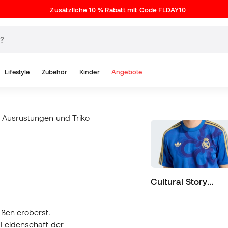
Zusätzliche 10 % Rabatt mit Code FLDAY10
Lifestyle
Zubehör
Kinder
Angebote
Ausrüstungen und Trikots von Real Madrid
Fanswear-Bekl
Cultural Story
Collection
aßen eroberst.
 Leidenschaft der