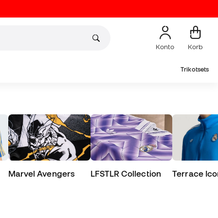
Konto
Korb
Trikotsets
eidung
Real Madrid Fanswear
Marvel Avengers
LFSTLR Collection
Terrace Ico