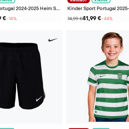
KINDER
ANGEBOT
KINDER
Kinder SC Portugal 2024-2025 Heim Shorts
9 €
41,99 €
−14%
74,99 €
−44%