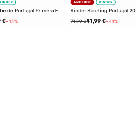
KINDER
ANGEBOT
KINDER
Sporting Clube de Portugal Primera Equipación Stadium 2022-2023 Niño Shorts
9 €
41,99 €
−43%
74,99 €
−44%