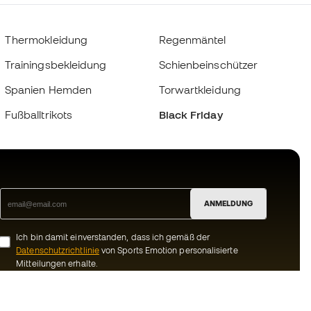
Thermokleidung
Regenmäntel
Trainingsbekleidung
Schienbeinschützer
Spanien Hemden
Torwartkleidung
Fußballtrikots
Black Friday
ANMELDUNG
Ich bin damit einverstanden, dass ich gemäß der
Datenschutzrichtlinie
von Sports Emotion personalisierte
Mitteilungen erhalte.