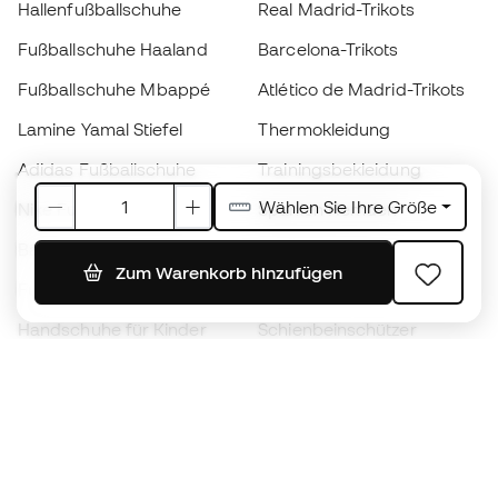
Hallenfußballschuhe
Real Madrid-Trikots
Fußballschuhe Haaland
Barcelona-Trikots
Fußballschuhe Mbappé
Atlético de Madrid-Trikots
Lamine Yamal Stiefel
Thermokleidung
Adidas Fußballschuhe
Trainingsbekleidung
Wählen Sie Ihre Größe
Nike Fußballschuhe
Spanien Hemden
Bälle
Fußballtrikots
Zum Warenkorb hinzufügen
Fußballschuhe für Kinder
Regenmäntel
Handschuhe für Kinder
Schienbeinschützer
Fußballschuhe für Kinder
Torwartkleidung
Kleidung für Kinder
Black Friday