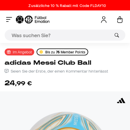
Zusätzliche 10 % Rabatt mit Code FLDAY10
Im Angebot
Bis zu
75
Member Points
adidas Messi Club Ball
Seien Sie der Erste, der einen Kommentar hinterlässt
24
,
99
€