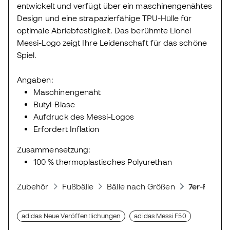
entwickelt und verfügt über ein maschinengenähtes
Design und eine strapazierfähige TPU-Hülle für
optimale Abriebfestigkeit. Das berühmte Lionel
Messi-Logo zeigt Ihre Leidenschaft für das schöne
Spiel.
Angaben:
Maschinengenäht
Butyl-Blase
Aufdruck des Messi-Logos
Erfordert Inflation
Zusammensetzung:
100 % thermoplastisches Polyurethan
Zubehör
Fußbälle
Bälle nach Größen
7er-Fußbal
adidas Neue Veröffentlichungen
adidas Messi F50