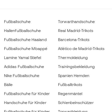
Fußballschuhe Mbappé
Atlético de Madrid-Trikots
Lamine Yamal Stiefel
Thermokleidung
Adidas Fußballschuhe
Trainingsbekleidung
Nike Fußballschuhe
Spanien Hemden
Bälle
Fußballtrikots
Fußballschuhe für Kinder
Regenmäntel
Handschuhe für Kinder
Schienbeinschützer
Fußballschuhe für Kinder
Torwartkleidung
Wählen Sie Ihre Größe
Kleidung für Kinder
Black Friday
Zum Warenkorb hinzufügen
Werde ein
Jetzt
Member