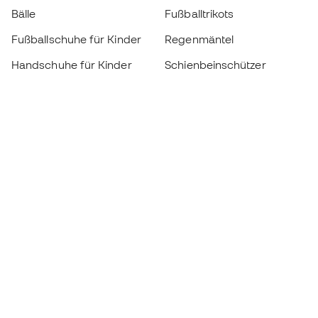
Bälle
Fußballtrikots
Fußballschuhe für Kinder
Regenmäntel
Handschuhe für Kinder
Schienbeinschützer
Fußballschuhe für Kinder
Torwartkleidung
Kleidung für Kinder
Black Friday
Werde ein
Jetzt
Member
Sammeln Sie Punkte und sparen Sie bei Ihren
Einkäufe
Vorrangiger Zugang zu exklusiven Produkten
Treten Sie über einer halben Million Mitglieder