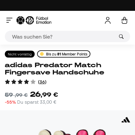
Nicht vorrättig
Bis zu
81
Member Points
adidas Predator Match
Fingersave Handschuhe
(
36
)
26
,
99
€
59
,
99
€
-55%
Du sparst
33,00 €