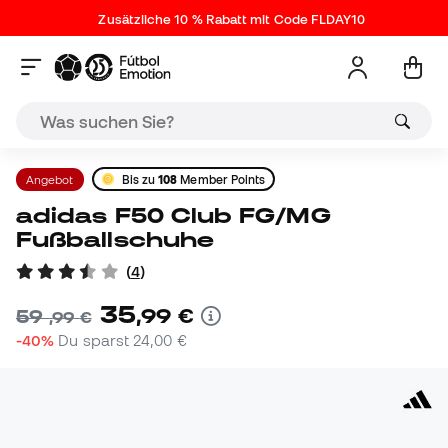
Zusätzliche 10 % Rabatt mit Code FLDAY10
Angebot
Bis zu
108
Member Points
adidas F50 Club FG/MG
Fußballschuhe
(
4
)
35
,
99
€
59
,
99
€
-40%
Du sparst
24,00 €