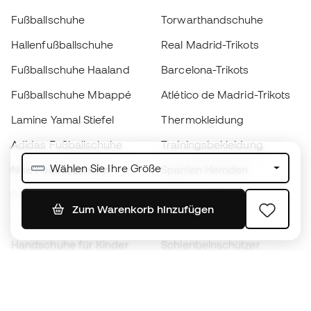
Fußballschuhe
Torwarthandschuhe
Hallenfußballschuhe
Real Madrid-Trikots
Fußballschuhe Haaland
Barcelona-Trikots
Fußballschuhe Mbappé
Atlético de Madrid-Trikots
Lamine Yamal Stiefel
Thermokleidung
Adidas Fußballschuhe
Trainingsbekleidung
Wählen Sie Ihre Größe
Nike Fußballschuhe
Spanien Hemden
Bälle
Fußballtrikots
Zum Warenkorb hinzufügen
Fußballschuhe für Kinder
Regenmäntel
Handschuhe für Kinder
Schienbeinschützer
Fußballschuhe für Kinder
Torwartkleidung
Kleidung für Kinder
Black Friday