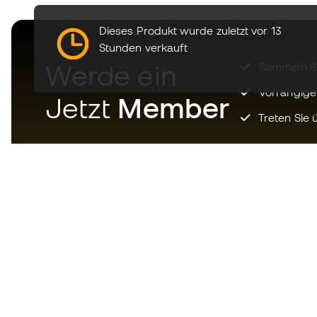
Dieses Produkt wurde zuletzt vor 13
Stunden verkauft
Werde ein
Sammeln Sie
Vorrangige
Jetzt
Member
Treten Sie ü
Laden Sie jetzt die App für
Fußballfans herunter und
genießen Sie schnelleres und
bequemeres Einkaufen.