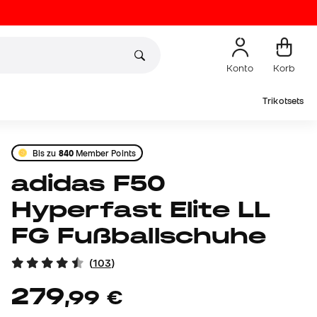
Konto
Korb
Trikotsets
Bis zu
840
Member Points
adidas F50
Hyperfast Elite LL
FG Fußballschuhe
(
103
)
279
,
99
€