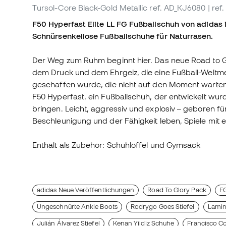
Tursol-Core Black-Gold Metallic
ref. AD_KJ6080
| ref
F50 Hyperfast Elite LL FG Fußballschuh von adidas 
Schnürsenkellose Fußballschuhe für Naturrasen.
Der Weg zum Ruhm beginnt hier. Das neue Road to Glo
dem Druck und dem Ehrgeiz, die eine Fußball-Weltme
geschaffen wurde, die nicht auf den Moment warten,
F50 Hyperfast, ein Fußballschuh, der entwickelt wur
bringen. Leicht, aggressiv und explosiv – geboren f
Beschleunigung und der Fähigkeit leben, Spiele mit e
Enthält als Zubehör: Schuhlöffel und Gymsack
adidas Neue Veröffentlichungen
Road To Glory Pack
FG
Ungeschnürte Ankle Boots
Rodrygo Goes Stiefel
Lamin
Julián Álvarez Stiefel
Kenan Yildiz Schuhe
Francisco C