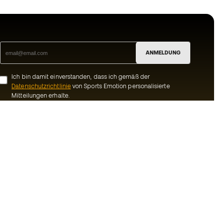
ANMELDUNG
Ich bin damit einverstanden, dass ich gemäß der
Datenschutzrichtlinie
von Sports Emotion personalisierte
Mitteilungen erhalte.
ion
#BeTheBest
Gemeinschaft
Bei Sports Emotion fördern wir einen
sportlichen Lebensstil, der darauf abzielt,
ns
das vollkommene Glück der Sportler zu
erreichen, dank des Ökosystems, das von
Bedingungen und
jeder der spezialisierten Marken der
Gruppe geschaffen wird.