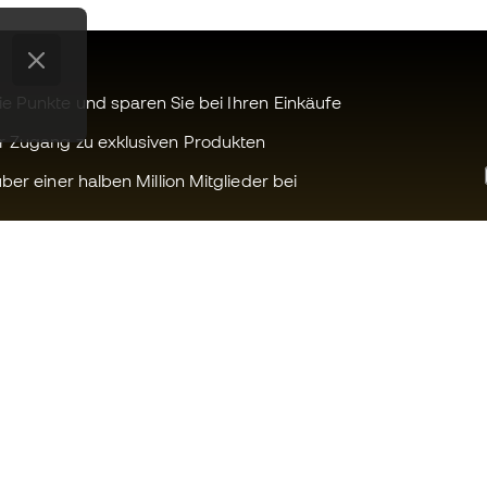
 Punkte und sparen Sie bei Ihren Einkäufe
r Zugang zu exklusiven Produkten
ber einer halben Million Mitglieder bei
Können wir Ihnen helfen?
Fútbol Emot
Kundendienst
Die Member 
Umtausch und Rückgabe
Arbeite mit u
Anleitung zur Sportausrüstung
Allgemeine 
Konditionen