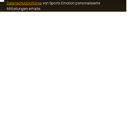
Datenschutzrichtlinie
von Sports Emotion personalisierte
Mitteilungen erhalte.
ion
#BeTheBest
Gemeinschaft
Bei Sports Emotion fördern wir einen
sportlichen Lebensstil, der darauf abzielt,
ns
das vollkommene Glück der Sportler zu
erreichen, dank des Ökosystems, das von
Bedingungen und
jeder der spezialisierten Marken der
Gruppe geschaffen wird.
inie
Basketball Emotion
-Bestimmungen
Running Emotion
schluss