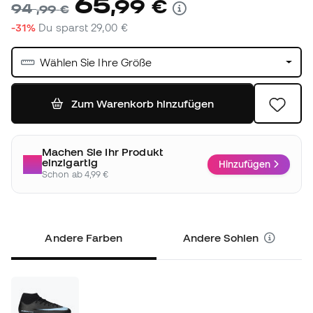
65
,
99
€
94
,
99
€
-31%
Du sparst
29,00 €
Wählen Sie Ihre Größe
Zum Warenkorb hinzufügen
Machen Sie Ihr Produkt
einzigartig
Hinzufügen
Schon ab 4,99 €
Andere Farben
Andere Sohlen