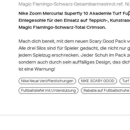
Magic Flamingo-Schwarz-Gesamtkarmesinrot
ref. N
Nike Zoom Mercurial Superfly 10 Akademie Turf Fuβ
Einlegesohle für den Einsatz auf Teppich-, Kunstras
Magic Flamingo-Schwarz-Total Crimson.
Mach dich bereit, mit dem neuen Scary Good Pack von
Alle drei Silos sind für Spieler gedacht, die nicht n
jedem Spielzug erschrecken. Jeder Schuh im Pack zei
sondern auch durch sein auffälliges Design, das dich
ist eine Warnung!
Nike Neue Veröffentlichungen
NIKE SCARY GOOD
Turf
Fußballstiefel mit Unterstützung
Rabatte auf Fußballschuhe