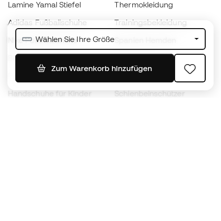
Lamine Yamal Stiefel
Thermokleidung
Adidas Fußballschuhe
Trainingsbekleidung
Wählen Sie Ihre Größe
Nike Fußballschuhe
Spanien Hemden
Bälle
Fußballtrikots
Zum Warenkorb hinzufügen
Fußballschuhe für Kinder
Regenmäntel
Handschuhe für Kinder
Schienbeinschützer
Fußballschuhe für Kinder
Torwartkleidung
Kleidung für Kinder
Black Friday
Werde ein
Jetzt
Member
Sammeln Sie Punkte und sparen Sie bei Ihren