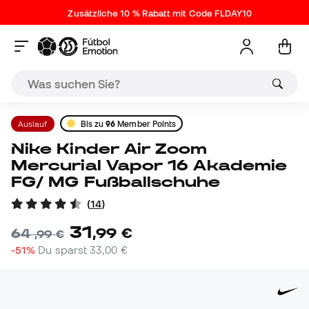
Zusätzliche 10 % Rabatt mit Code FLDAY10
Auslauf
Bis zu
96
Member Points
Nike Kinder Air Zoom
Mercurial Vapor 16 Akademie
FG/ MG Fußballschuhe
(
14
)
31
,
99
€
64
,
99
€
-51%
Du sparst
33,00 €