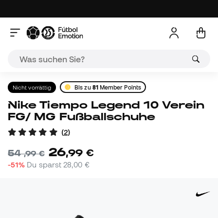
Nicht vorrättig
Bis zu
81
Member Points
Nike Tiempo Legend 10 Verein
FG/ MG Fußballschuhe
(
2
)
26
,
99
€
54
,
99
€
-51%
Du sparst
28,00 €