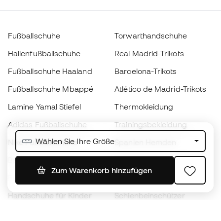
Fußballschuhe
Torwarthandschuhe
Hallenfußballschuhe
Real Madrid-Trikots
Fußballschuhe Haaland
Barcelona-Trikots
Fußballschuhe Mbappé
Atlético de Madrid-Trikots
Lamine Yamal Stiefel
Thermokleidung
Adidas Fußballschuhe
Trainingsbekleidung
Wählen Sie Ihre Größe
Nike Fußballschuhe
Spanien Hemden
Bälle
Fußballtrikots
Zum Warenkorb hinzufügen
Fußballschuhe für Kinder
Regenmäntel
Handschuhe für Kinder
Schienbeinschützer
Fußballschuhe für Kinder
Torwartkleidung