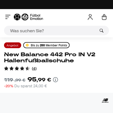
Angebot
Bis zu
288
Member Points
New Balance 442 Pro IN V2
Hallenfußballschuhe
(
4
)
95
,
99
€
119
,
99
€
-20%
Du sparst
24,00 €