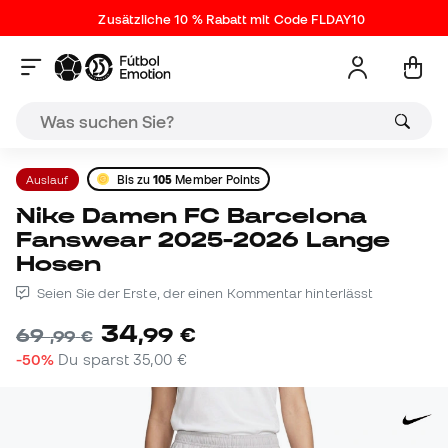
Zusätzliche 10 % Rabatt mit Code FLDAY10
Auslauf
Bis zu
105
Member Points
Nike Damen FC Barcelona
Fanswear 2025-2026 Lange
Hosen
Seien Sie der Erste, der einen Kommentar hinterlässt
34
,
99
€
69
,
99
€
-50%
Du sparst
35,00 €