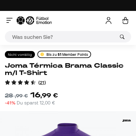
Nicht vorrättig
Bis zu
51
Member Points
Joma Térmica Brama Classic
m/l T-Shirt
(
21
)
16
,
99
€
28
,
99
€
-41%
Du sparst
12,00 €