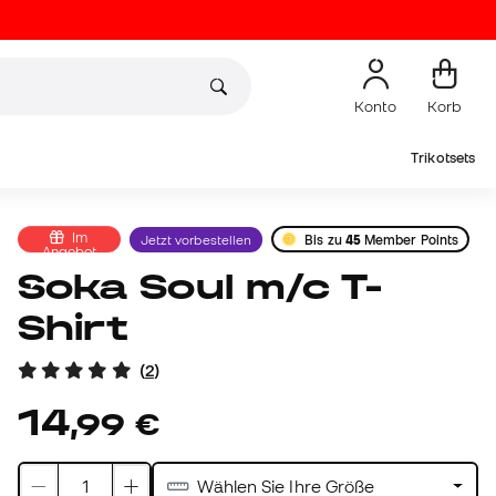
Konto
Korb
Trikotsets
Im
Jetzt vorbestellen
Bis zu
45
Member Points
Angebot
Soka Soul m/c T-
Shirt
(
2
)
14
,
99
€
Wählen Sie Ihre Größe