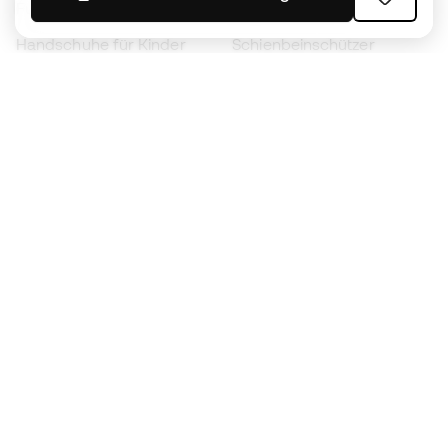
Fußballschuhe für Kinder
Regenmäntel
Handschuhe für Kinder
Schienbeinschützer
Fußballschuhe für Kinder
Torwartkleidung
Kleidung für Kinder
Black Friday
Werde ein
Jetzt
Member
Sammeln Sie Punkte und sparen Sie bei Ihren
Einkäufe
Vorrangiger Zugang zu exklusiven Produkten
Treten Sie über einer halben Million Mitglieder
bei