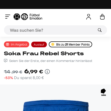
Im Angebot
Auslauf
Bis zu
21
Member Points
Soka Frau Rebel Shorts
Seien Sie der Erste, der einen Kommentar hinterlässt
6
,
99
€
14
,
99
€
-53%
Du sparst
8,00 €