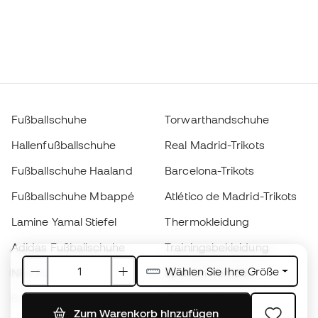
Fußballschuhe
Torwarthandschuhe
Hallenfußballschuhe
Real Madrid-Trikots
Fußballschuhe Haaland
Barcelona-Trikots
Fußballschuhe Mbappé
Atlético de Madrid-Trikots
Lamine Yamal Stiefel
Thermokleidung
Adidas Fußballschuhe
Trainingsbekleidung
Wählen Sie Ihre Größe
Nike Fußballschuhe
Spanien Hemden
Bälle
Fußballtrikots
Zum Warenkorb hinzufügen