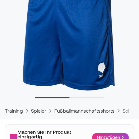
Training
Spieler
Fußballmannschaftsshorts
Soka S
Machen Sie Ihr Produkt
einzigartig
Hinzufügen