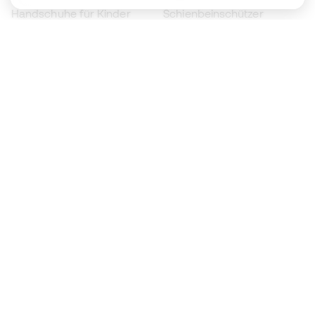
Handschuhe für Kinder
Schienbeinschützer
Fußballschuhe für Kinder
Torwartkleidung
Kleidung für Kinder
Black Friday
Werde ein
Jetzt
Member
Sammeln Sie Punkte und sparen Sie bei Ihren
Einkäufe
Vorrangiger Zugang zu exklusiven Produkten
Treten Sie über einer halben Million Mitglieder
bei