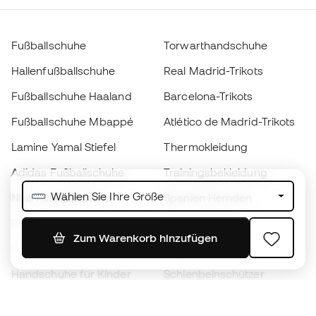
Fußballschuhe
Torwarthandschuhe
Hallenfußballschuhe
Real Madrid-Trikots
Fußballschuhe Haaland
Barcelona-Trikots
Fußballschuhe Mbappé
Atlético de Madrid-Trikots
Lamine Yamal Stiefel
Thermokleidung
Adidas Fußballschuhe
Trainingsbekleidung
Wählen Sie Ihre Größe
Nike Fußballschuhe
Spanien Hemden
Bälle
Fußballtrikots
Zum Warenkorb hinzufügen
Fußballschuhe für Kinder
Regenmäntel
Handschuhe für Kinder
Schienbeinschützer
Fußballschuhe für Kinder
Torwartkleidung