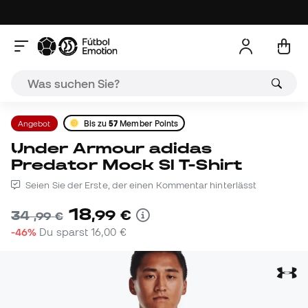
Angebot
Bis zu
57
Member Points
Under Armour adidas
Predator Mock Sl T-Shirt
Seien Sie der Erste, der einen Kommentar hinterlässt
18
,
99
€
34
,
99
€
-46%
Du sparst
16,00 €