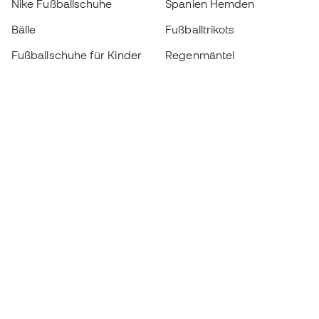
Nike Fußballschuhe
Spanien Hemden
Bälle
Fußballtrikots
Fußballschuhe für Kinder
Regenmäntel
Handschuhe für Kinder
Schienbeinschützer
Fußballschuhe für Kinder
Torwartkleidung
Kleidung für Kinder
Black Friday
Werde ein
Jetzt
Member
Sammeln Sie Punkte und sparen Sie bei Ihren
Einkäufe
Vorrangiger Zugang zu exklusiven Produkten