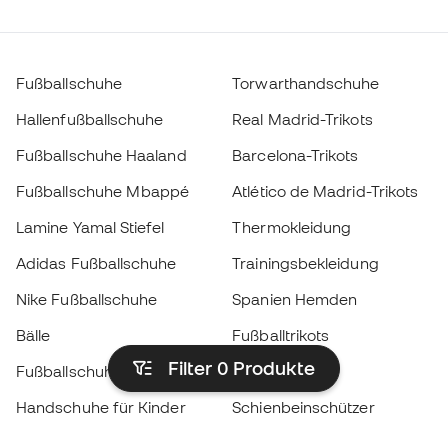
Fußballschuhe
Torwarthandschuhe
Hallenfußballschuhe
Real Madrid-Trikots
Fußballschuhe Haaland
Barcelona-Trikots
Fußballschuhe Mbappé
Atlético de Madrid-Trikots
Lamine Yamal Stiefel
Thermokleidung
Adidas Fußballschuhe
Trainingsbekleidung
Nike Fußballschuhe
Spanien Hemden
Bälle
Fußballtrikots
Filter 0
Produkte
Fußballschuhe für Kinder
Regenmäntel
Handschuhe für Kinder
Schienbeinschützer
Fußballschuhe für Kinder
Torwartkleidung