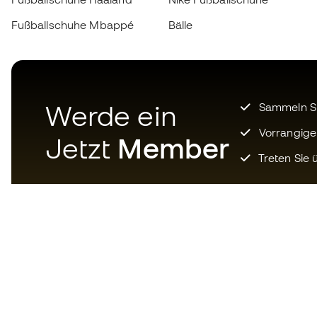
Fußballschuhe Mbappé
Bälle
Werde ein
Sammeln Sie
Vorrangige
Jetzt
Member
Treten Sie ü
Laden Sie jetzt die App für
Fußballfans herunter und
genießen Sie schnelleres und