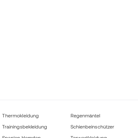
Thermokleidung
Regenmäntel
Trainingsbekleidung
Schienbeinschützer
Spanien Hemden
Torwartkleidung