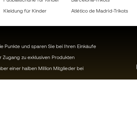
Kleidung für Kinder
Atlético de Madrid-Trikots
 Punkte und sparen Sie bei Ihren Einkäufe
r Zugang zu exklusiven Produkten
ber einer halben Million Mitglieder bei
Können wir Ihnen helfen?
Fútbol Emot
Kundendienst
Die Member 
Umtausch und Rückgabe
Arbeite mit u