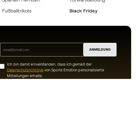
Fußballtrikots
Black Friday
ANMELDUNG
Ich bin damit einverstanden, dass ich gemäß der
Datenschutzrichtlinie
von Sports Emotion personalisierte
Mitteilungen erhalte.
ion
#BeTheBest
Gemeinschaft
Bei Sports Emotion fördern wir einen
sportlichen Lebensstil, der darauf abzielt,
ns
das vollkommene Glück der Sportler zu