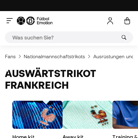
Fans
Nationalmannschaftstrikots
Ausrüstungen und Tr
AUSWÄRTSTRIKOT
FRANKREICH
Home kit
Away kit
Training &