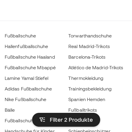
Fußballschuhe
Torwarthandschuhe
Hallenfußballschuhe
Real Madrid-Trikots
Fußballschuhe Haaland
Barcelona-Trikots
Fußballschuhe Mbappé
Atlético de Madrid-Trikots
Lamine Yamal Stiefel
Thermokleidung
Adidas Fußballschuhe
Trainingsbekleidung
Nike Fußballschuhe
Spanien Hemden
Bälle
Fußballtrikots
Filter 2
Produkte
Fußballschuhe für Kinder
Regenmäntel
Handschuhe für Kinder
Schienbeinschützer