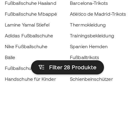
Fußballschuhe Haaland
Barcelona-Trikots
Fußballschuhe Mbappé
Atlético de Madrid-Trikots
Lamine Yamal Stiefel
Thermokleidung
Adidas Fußballschuhe
Trainingsbekleidung
Nike Fußballschuhe
Spanien Hemden
Bälle
Fußballtrikots
Filter 28
Produkte
Fußballschuhe für Kinder
Regenmäntel
Handschuhe für Kinder
Schienbeinschützer
Fußballschuhe für Kinder
Torwartkleidung
Kleidung für Kinder
Black Friday
Werde ein