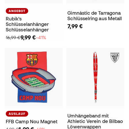
ANGEBOT
Gimnàstic de Tarragona
Schlüsselring aus Metall
Rubik's
Schlüsselanhänger
7,99 €
Schlüsselanhänger
9,99 €
16,99 €
−41%
AUSLAUF
Umhängeband mit
Athletic Verein de Bilbao
FFB Camp Nou Magnet
Löwenwappen