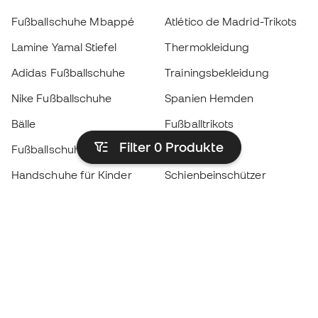
Fußballschuhe Mbappé
Atlético de Madrid-Trikots
Lamine Yamal Stiefel
Thermokleidung
Adidas Fußballschuhe
Trainingsbekleidung
Nike Fußballschuhe
Spanien Hemden
Bälle
Fußballtrikots
Filter 0
Produkte
Fußballschuhe für Kinder
Regenmäntel
Handschuhe für Kinder
Schienbeinschützer
Fußballschuhe für Kinder
Torwartkleidung
Kleidung für Kinder
Black Friday
Werde ein