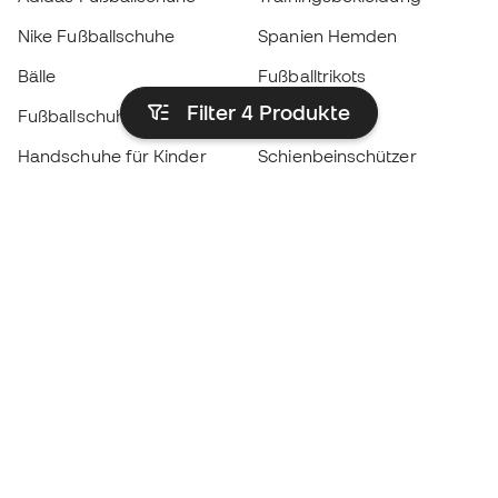
Nike Fußballschuhe
Spanien Hemden
Bälle
Fußballtrikots
Filter 4
Produkte
Fußballschuhe für Kinder
Regenmäntel
Handschuhe für Kinder
Schienbeinschützer
Fußballschuhe für Kinder
Torwartkleidung
Kleidung für Kinder
Black Friday
Werde ein
Jetzt
Member
Sammeln Sie Punkte und sparen Sie bei Ihren
Einkäufe