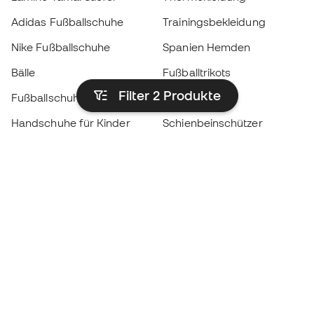
Adidas Fußballschuhe
Trainingsbekleidung
Nike Fußballschuhe
Spanien Hemden
Bälle
Fußballtrikots
Filter 2
Produkte
Fußballschuhe für Kinder
Regenmäntel
Handschuhe für Kinder
Schienbeinschützer
Fußballschuhe für Kinder
Torwartkleidung
Kleidung für Kinder
Black Friday
Werde ein
Jetzt
Member
Sammeln Sie Punkte und sparen Sie bei Ihren