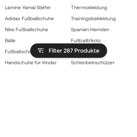
Lamine Yamal Stiefel
Thermokleidung
Adidas Fußballschuhe
Trainingsbekleidung
Nike Fußballschuhe
Spanien Hemden
Bälle
Fußballtrikots
Filter 287
Produkte
Fußballschuhe für Kinder
Regenmäntel
Handschuhe für Kinder
Schienbeinschützer
Fußballschuhe für Kinder
Torwartkleidung
Kleidung für Kinder
Black Friday
Werde ein
Jetzt
Member