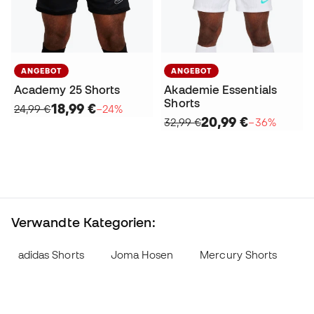
ANGEBOT
ANGEBOT
Academy 25 Shorts
Akademie Essentials
Shorts
18,99 €
24,99 €
−24%
20,99 €
32,99 €
−36%
Verwandte Kategorien:
adidas Shorts
Joma Hosen
Mercury Shorts
S