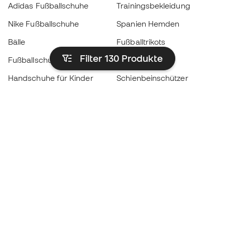
Adidas Fußballschuhe
Trainingsbekleidung
Nike Fußballschuhe
Spanien Hemden
Bälle
Fußballtrikots
Filter 130
Produkte
Fußballschuhe für Kinder
Regenmäntel
Handschuhe für Kinder
Schienbeinschützer
Fußballschuhe für Kinder
Torwartkleidung
Kleidung für Kinder
Black Friday
Werde ein
Jetzt
Member
Sammeln Sie Punkte und sparen Sie bei Ihren
Einkäufe