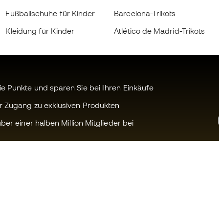
Fußballschuhe für Kinder
Barcelona-Trikots
Kleidung für Kinder
Atlético de Madrid-Trikots
 Punkte und sparen Sie bei Ihren Einkäufe
r Zugang zu exklusiven Produkten
ber einer halben Million Mitglieder bei
Können wir Ihnen helfen?
Fútbol Emot
Kundendienst
Die Member 