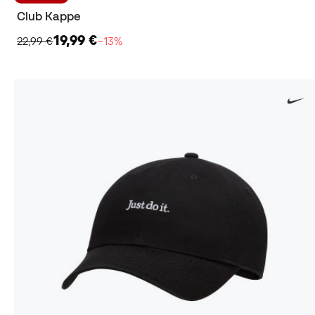
Club Kappe
19,99 €
22,99 €
−13%