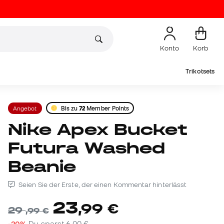
Konto
Korb
Trikotsets
Angebot
Bis zu
72
Member Points
Nike Apex Bucket
Futura Washed
Beanie
Seien Sie der Erste, der einen Kommentar hinterlässt
23
,
99
€
29
,
99
€
-20%
Du sparst
6,00 €