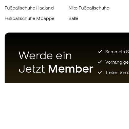
Fußballschuhe Haaland
Nike Fußballschuhe
Fußballschuhe Mbappé
Bälle
Werde ein
Sammeln Sie
Vorrangige
Jetzt
Member
Treten Sie ü
Laden Sie jetzt die App für
Fußballfans herunter und