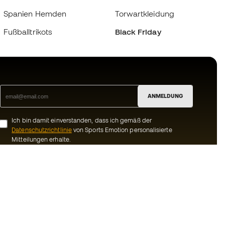
Spanien Hemden
Torwartkleidung
Fußballtrikots
Black Friday
ANMELDUNG
Ich bin damit einverstanden, dass ich gemäß der
Datenschutzrichtlinie
von Sports Emotion personalisierte
Mitteilungen erhalte.
ion
#BeTheBest
Gemeinschaft
Bei Sports Emotion fördern wir einen