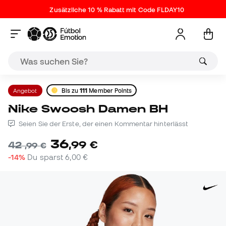
Zusätzliche 10 % Rabatt mit Code FLDAY10
Angebot
Bis zu
111
Member Points
Nike Swoosh Damen BH
Seien Sie der Erste, der einen Kommentar hinterlässt
36
,
99
€
42
,
99
€
-14%
Du sparst
6,00 €